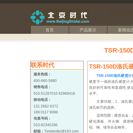
北京时
首页
产品展示
新闻动
TSR-1
联系时代
TSR-150D洛
服务热线：
TSR-150D洛氏硬度计
400-660-5880
硬度于一体的洛氏硬度计,
销售电话：
良好的可靠性和直观性,使
010-51287010 62969418
水平。
移动电话：
主要功能：1、洛氏硬
131 2662 6372
洛氏标尺的选择。
189 0117 9098
适用范围：硬质合金、
传真号码：
硬化薄板、淬火钢、调质
010-82345296
铝、钢、镁等合金钢等。
邮箱：
Timetester@163.com