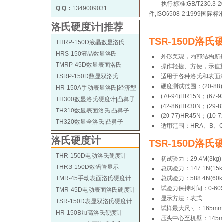
执行标准:GB/T230.
Q Q：
1349009031
件,ISO6508-2:1999国际
洛氏硬度计|推荐
TSR-150D洛
THRP-150D液晶数显洛氏
HRS-150液晶数显洛氏
外形美观，内部结构新
TMRP-45D数显表面洛氏
操作轻捷、方便，示值
TSRP-150D数显双洛氏
适用于各种洛氏和表面
硬度测试范围：(20-88)H
HR-150A手动表显洛氏|经济型
(70-94)HR15N；(67-9
TH300数显洛氏硬度计|凸鼻子
(42-86)HR30N；(29-8
TH310数显表面洛氏|凸鼻子
(20-77)HR45N；(10-7
TH320数显全洛氏|凸鼻子
适用范围：HRA、B、C和
洛氏硬度计
TSR-150D洛
THR-150D电动洛氏硬度计
初试验力：29.4M(3kg)，
THRS-150D数码管显示
总试验力：147.1N(15kg)
TMR-45手动表面洛氏硬度计
总试验力：588.4N(60kg)
试验力保持时间：0-60
TMR-45D电动表面洛氏硬度计
显示方法：表式
TSR-150D表显双洛氏硬度计
试样最大尺寸：165m
HR-150B加高洛氏硬度计
压头中心至机壁：145