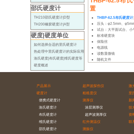
THBP-62.5
邵氏硬度计
置
TH210邵氏硬度计|D型
THBP-62.5布氏硬度计
压头：φ2.5mm、φ5m
TH200橡胶硬度计|A型
试台：大平面试台、小
硬度|硬度单位
标准硬度块
保险丝
如何选择合适的里氏硬度计
电源线
热处理中里氏硬度计的实际应用
读数显微镜
洛氏硬度|布氏硬度|维氏硬度等
随机文件
硬度概述
产品展示
超声波探伤仪
激
硬度计
粗糙度仪
里
便携式硬度计
测厚仪
新
洛氏硬度计
涂层测厚仪
技
布氏硬度计
超声波测厚仪
资
维氏硬度计
红外测温仪
联
邵氏硬度计
测振仪