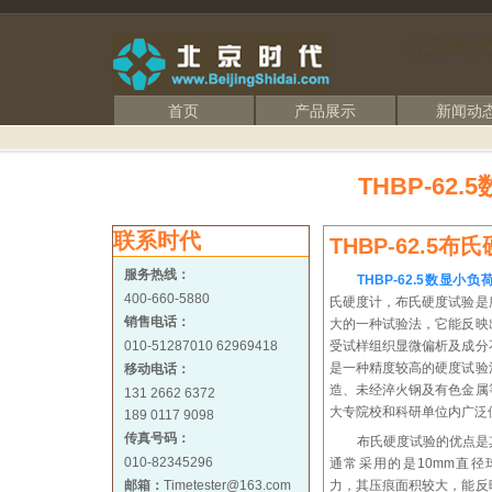
北京时
首页
产品展示
新闻动
THBP-62
联系时代
THBP-62.5布
服务热线：
THBP-62.5数显小
400-660-5880
氏硬度计，布氏硬度试验是
销售电话：
大的一种试验法，它能反映
010-51287010 62969418
受试样组织显微偏析及成分
是一种精度较高的硬度试验
移动电话：
造、未经淬火钢及有色金属
131 2662 6372
大专院校和科研单位内广泛
189 0117 9098
传真号码：
布氏硬度试验的优点是
010-82345296
通常采用的是10mm直径球
邮箱：
Timetester@163.com
力，其压痕面积较大，能反