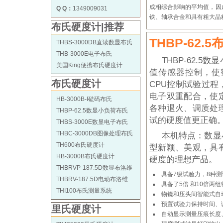
成相综合影响的平均值，因
Q Q：
1349009031
铁、轴承合金和具有粗大晶
布氏硬度计|推荐
THBP-62
THBS-3000DB直读数显布氏
THB-3000E电子布氏
THBP-62.
美国King便携布氏硬度计
值传感器控制，使
布氏硬度计
CPU控制试验过
电子双重配合，使
HB-3000B-I砝码布氏
各种退火、调质处
THBP-62.5数显小负荷布氏
试的硬度值更正确
THBS-3000E数显电子布氏
THBC-3000DB图像处理布氏
本机特点：数显
TH600布氏硬度计
型新颖、美观，具
HB-3000B布氏硬度计
硬度的理想产品。
THBRVP-187.5D数显布洛维
具备7级试验力，8种
THBRV-187.5D电动布洛维
具备了5倍 和10倍两
THI100布氏测量系统
物镜和压头间智能式自
预置试验力保持时间、
里氏硬度计
自动显示测量压痕长度