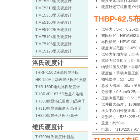
硬度测试结果打印输出，
TIME5300里氏硬度计
硬度计还可根据用户特
TIME5310里氏硬度计
TIME5330里氏硬度计
THBP-62
TIME5100里氏硬度计
试验力：5kg、6.25kg、1
TIME5102里氏硬度计
布氏标尺：HBW5/62.5、H
TIME5104里氏硬度计
布氏标尺：HBW1/30、H
TIME5106里氏硬度计
硬度测试范围：8-650
TIME5120里氏硬度计
试验力施加方法：自动（
试验力保荷时间：0～9
洛氏硬度计
物镜和压头切换：自动
THRP-150D液晶数显洛氏
硬度值：手动测量压痕
物镜倍率：5x，10x
HR-150A手动表显洛氏|经济型
总放大倍率：50x（测量
THR-150D电动洛氏硬度计
分辨率：0.5μm/0.25μ
THBRVP-187.5D数显布洛维
压痕测量范围：0.6~1.
TH300数显洛氏硬度计|凸鼻子
试件最大高度： 170m
TH310数显表面洛氏|凸鼻子
压头中心到外壁距离：1
TH320数显全洛氏|凸鼻子
外形尺寸：535×225×5
重量：约50kg
维氏硬度计
电源：（110/220）AV
TH700维氏硬度计|新品