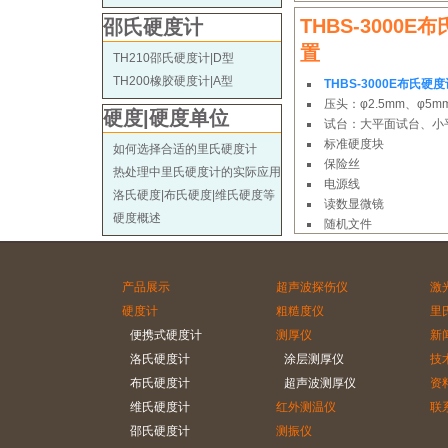
THBS-3000
邵氏硬度计
置
TH210邵氏硬度计|D型
TH200橡胶硬度计|A型
THBS-3000E布氏硬
压头：φ2.5mm、φ5m
硬度|硬度单位
试台：大平面试台、小
标准硬度块
如何选择合适的里氏硬度计
保险丝
热处理中里氏硬度计的实际应用
电源线
洛氏硬度|布氏硬度|维氏硬度等
读数显微镜
硬度概述
随机文件
产品展示
超声波探伤仪
激
硬度计
粗糙度仪
里
便携式硬度计
测厚仪
新
洛氏硬度计
涂层测厚仪
技
布氏硬度计
超声波测厚仪
资
维氏硬度计
红外测温仪
联
邵氏硬度计
测振仪