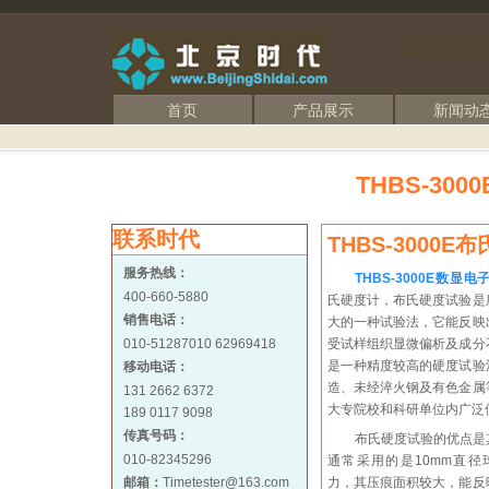
北京时
首页
产品展示
新闻动
THBS-30
联系时代
THBS-3000E
服务热线：
THBS-3000E数显
400-660-5880
氏硬度计，布氏硬度试验是
销售电话：
大的一种试验法，它能反映
010-51287010 62969418
受试样组织显微偏析及成分
是一种精度较高的硬度试验
移动电话：
造、未经淬火钢及有色金属
131 2662 6372
大专院校和科研单位内广泛
189 0117 9098
传真号码：
布氏硬度试验的优点是
010-82345296
通常采用的是10mm直径球
邮箱：
Timetester@163.com
力，其压痕面积较大，能反