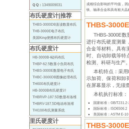
成相综合影响的平均值，因
Q Q：
1349009031
铁、轴承合金和具有粗大晶
布氏硬度计|推荐
THBS-30
THBS-3000DB直读数显布氏
THB-3000E电子布氏
THBS-300
美国King便携布氏硬度计
进行布氏硬度测量
布氏硬度计
合金等材料。具有
时、自动卸载等特
HB-3000B-I砝码布氏
检测、科研与生产
THBP-62.5数显小负荷布氏
THBS-3000E数显电子布氏
本机特点：采用
THBC-3000DB图像处理布氏
示加荷、保荷和卸
TH600布氏硬度计
在屏幕显示，无须
HB-3000B布氏硬度计
本机执行标准：
THBRVP-187.5D数显布洛维
国家标准：GB/T231
THBRV-187.5D电动布洛维
国际标准：ISO6506.2
THI100布氏测量系统
美国标准：ASTM E-10
里氏硬度计
THBS-30