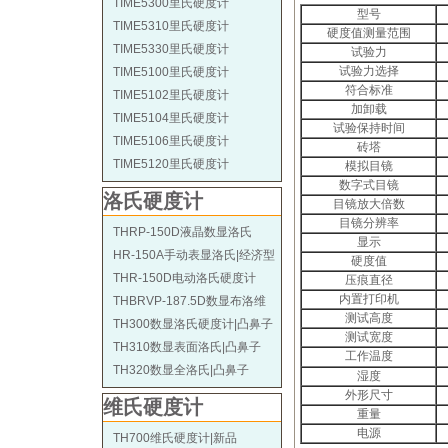
TIME5300里氏硬度计
型号
TIME5310里氏硬度计
硬度值测量范围
TIME5330里氏硬度计
试验力
试验力选择
TIME5100里氏硬度计
符合标准
TIME5102里氏硬度计
加卸载
TIME5104里氏硬度计
试验保持时间
TIME5106里氏硬度计
砖塔
TIME5120里氏硬度计
模拟目镜
数字式目镜
洛氏硬度计
目镜放大倍数
目镜分辨率
THRP-150D液晶数显洛氏
显示
HR-150A手动表显洛氏|经济型
硬度值
THR-150D电动洛氏硬度计
压痕直径
内置打印机
THBRVP-187.5D数显布洛维
测试高度
TH300数显洛氏硬度计|凸鼻子
测试宽度
TH310数显表面洛氏|凸鼻子
工作温度
TH320数显全洛氏|凸鼻子
湿度
外形尺寸
维氏硬度计
重量
电源
TH700维氏硬度计|新品